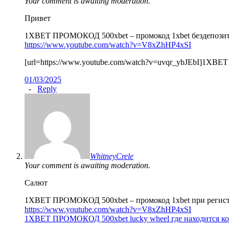
Your comment is awaiting moderation.
Привет
1XBET ПРОМОКОД 500xbet – промокод 1xbet бездепозит
https://www.youtube.com/watch?v=V8xZhHP4xSI
[url=https://www.youtube.com/watch?v=uvqr_ybJEbI]1XBET
01/03/2025
-
Reply
WhitneyCrele
Your comment is awaiting moderation.
Салют
1XBET ПРОМОКОД 500xbet – промокод 1xbet при регист
https://www.youtube.com/watch?v=V8xZhHP4xSI
1XBET ПРОМОКОД 500xbet lucky wheel где находится кол