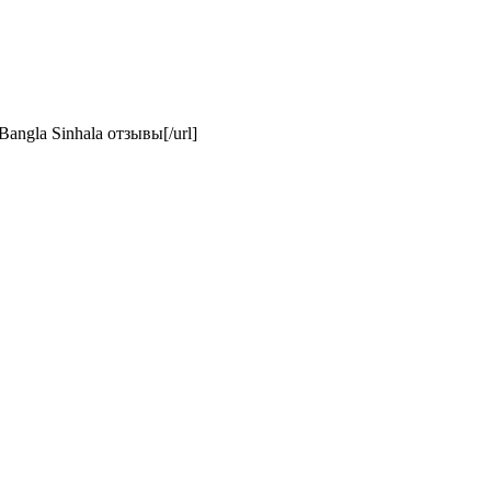
ngla Sinhala отзывы[/url]