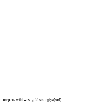
ать wild west gold strategiya[/url]