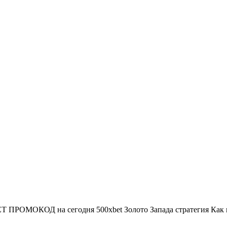
 ПРОМОКОД на сегодня 500xbet Золото Запада стратегия Как выигр