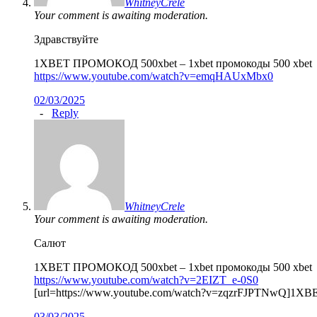
WhitneyCrele
Your comment is awaiting moderation.
Здравствуйте
1XBET ПРОМОКОД 500xbet – 1xbet промокоды 500 xbet
https://www.youtube.com/watch?v=emqHAUxMbx0
02/03/2025
-
Reply
WhitneyCrele
Your comment is awaiting moderation.
Салют
1XBET ПРОМОКОД 500xbet – 1xbet промокоды 500 xbet
https://www.youtube.com/watch?v=2EIZT_e-0S0
[url=https://www.youtube.com/watch?v=zqzrFJPTNwQ]1XBET
03/03/2025