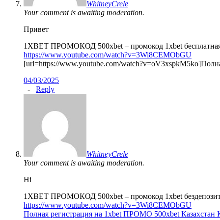
WhitneyCrele
Your comment is awaiting moderation.
Привет
1XBET ПРОМОКОД 500xbet – промокод 1xbet бесплатная 
https://www.youtube.com/watch?v=3Wi8CEMObGU
[url=https://www.youtube.com/watch?v=oV3xspkM5ko]Полн
04/03/2025
-
Reply
WhitneyCrele
Your comment is awaiting moderation.
Hi
1XBET ПРОМОКОД 500xbet – промокод 1xbet бездепозит
https://www.youtube.com/watch?v=3Wi8CEMObGU
Полная регистрация на 1xbet ПРОМО 500xbet Казахстан 