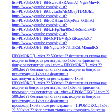
list=PLzUBXUET_t6Hsw9dHxRAumJ2_Vge3MnwR
https://www.youtube.com/playlist?
list=PLzUBXUET_t6GJvLu3o7dcMbvyTDMtJIrL
https://www.youtube.com/playlist?
list=PLzUBXUET_t6E0DHLm-h56jePnx_6GhIaG
https://www.youtube.com/playlist?
list=PLzUBXUET_t6HzHFp7bn40SsOJeSnRJaMD
https://www.youtube.com/playlist?
list=PLzUBXUET_t6FQcPTleVBpSEiKapsJuX7_
https://www.youtube.com/playlist?
list=PLzUBXUET_t6ENg5wfvN73T3R5LM5undKS
ПРОМОКОД 1хбет ?? 500xbet ?? бесплатная ставка как
получить бонус за регистрацию 1xbet на фриспины
бонус за регистрацию 1хбет – ПРОМОКОД 1хбет ??
500xbet ?? бесплатная ставка как получить бонус за
регистрацию 1xbet на фриспины
как получить бонус за регистрацию 1xbet –
ПРОМОКОД 1хбет ?? 500xbet ?? бесплатная ставка как
получить бонус за регистрацию 1xbet на фриспины
промокод для регистрации 1xbet – ПРОМОКОД 1хбет ??
500xbet ?? бесплатная ставка как получить бонус за
регистрацию 1xbet на фриспины
промокод 1xbet после регистрации – ПРОМОКОД 1хбет
?? 500xbet ?? бесплатная ставка как получить бонус за