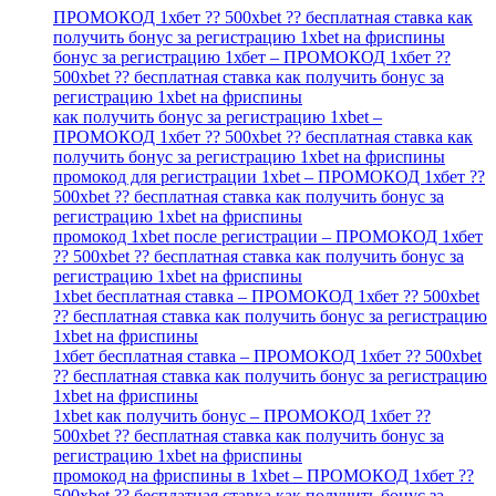
ПРОМОКОД 1хбет ?? 500xbet ?? бесплатная ставка как
получить бонус за регистрацию 1xbet на фриспины
бонус за регистрацию 1хбет – ПРОМОКОД 1хбет ??
500xbet ?? бесплатная ставка как получить бонус за
регистрацию 1xbet на фриспины
как получить бонус за регистрацию 1xbet –
ПРОМОКОД 1хбет ?? 500xbet ?? бесплатная ставка как
получить бонус за регистрацию 1xbet на фриспины
промокод для регистрации 1xbet – ПРОМОКОД 1хбет ??
500xbet ?? бесплатная ставка как получить бонус за
регистрацию 1xbet на фриспины
промокод 1xbet после регистрации – ПРОМОКОД 1хбет
?? 500xbet ?? бесплатная ставка как получить бонус за
регистрацию 1xbet на фриспины
1xbet бесплатная ставка – ПРОМОКОД 1хбет ?? 500xbet
?? бесплатная ставка как получить бонус за регистрацию
1xbet на фриспины
1хбет бесплатная ставка – ПРОМОКОД 1хбет ?? 500xbet
?? бесплатная ставка как получить бонус за регистрацию
1xbet на фриспины
1xbet как получить бонус – ПРОМОКОД 1хбет ??
500xbet ?? бесплатная ставка как получить бонус за
регистрацию 1xbet на фриспины
промокод на фриспины в 1xbet – ПРОМОКОД 1хбет ??
500xbet ?? бесплатная ставка как получить бонус за