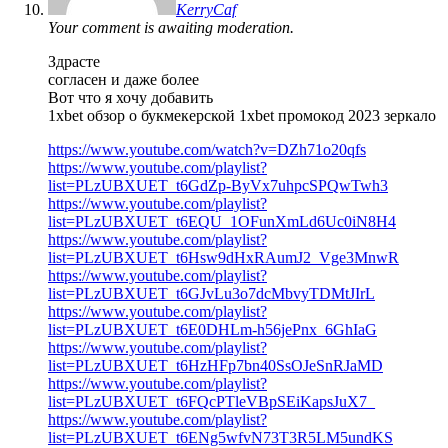
KerryCaf
Your comment is awaiting moderation.
Здрасте
согласен и даже более
Вот что я хочу добавить
1xbet обзор о букмекерской 1xbet промокод 2023 зеркало
https://www.youtube.com/watch?v=DZh71o20qfs
https://www.youtube.com/playlist?
list=PLzUBXUET_t6GdZp-ByVx7uhpcSPQwTwh3
https://www.youtube.com/playlist?
list=PLzUBXUET_t6EQU_1OFunXmLd6Uc0iN8H4
https://www.youtube.com/playlist?
list=PLzUBXUET_t6Hsw9dHxRAumJ2_Vge3MnwR
https://www.youtube.com/playlist?
list=PLzUBXUET_t6GJvLu3o7dcMbvyTDMtJIrL
https://www.youtube.com/playlist?
list=PLzUBXUET_t6E0DHLm-h56jePnx_6GhIaG
https://www.youtube.com/playlist?
list=PLzUBXUET_t6HzHFp7bn40SsOJeSnRJaMD
https://www.youtube.com/playlist?
list=PLzUBXUET_t6FQcPTleVBpSEiKapsJuX7_
https://www.youtube.com/playlist?
list=PLzUBXUET_t6ENg5wfvN73T3R5LM5undKS