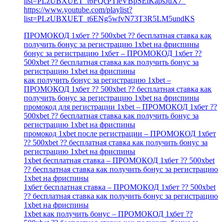
list=PLzUBXUET_t6FQcPTleVBpSEiKapsJuX7_
https://www.youtube.com/playlist?
list=PLzUBXUET_t6ENg5wfvN73T3R5LM5undKS
ПРОМОКОД 1хбет ?? 500xbet ?? бесплатная ставка как
получить бонус за регистрацию 1xbet на фриспины
бонус за регистрацию 1хбет – ПРОМОКОД 1хбет ??
500xbet ?? бесплатная ставка как получить бонус за
регистрацию 1xbet на фриспины
как получить бонус за регистрацию 1xbet –
ПРОМОКОД 1хбет ?? 500xbet ?? бесплатная ставка как
получить бонус за регистрацию 1xbet на фриспины
промокод для регистрации 1xbet – ПРОМОКОД 1хбет ??
500xbet ?? бесплатная ставка как получить бонус за
регистрацию 1xbet на фриспины
промокод 1xbet после регистрации – ПРОМОКОД 1хбет
?? 500xbet ?? бесплатная ставка как получить бонус за
регистрацию 1xbet на фриспины
1xbet бесплатная ставка – ПРОМОКОД 1хбет ?? 500xbet
?? бесплатная ставка как получить бонус за регистрацию
1xbet на фриспины
1хбет бесплатная ставка – ПРОМОКОД 1хбет ?? 500xbet
?? бесплатная ставка как получить бонус за регистрацию
1xbet на фриспины
1xbet как получить бонус – ПРОМОКОД 1хбет ??