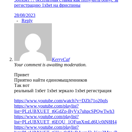
регистрацию 1xbet на фриспины
28/08/2023
-
Reply
KerryCaf
Your comment is awaiting moderation.
Привет
Приятно найти единомыщленников
Так вот
реальный 1хбет 1xbet зеркало 1xbet регистрация
https://www.youtube.com/watch?v=DZh71o20qfs
https://www.youtube.com/playlist?
list=PLzUBXUET_t6GdZp-ByVx7uhpcSPQwTwh3
https://www.youtube.com/playlist?
list=PLzUBXUET_t6EQU_1OFunXmLd6Uc0iN8H4
https://www.youtube.com/playlist?