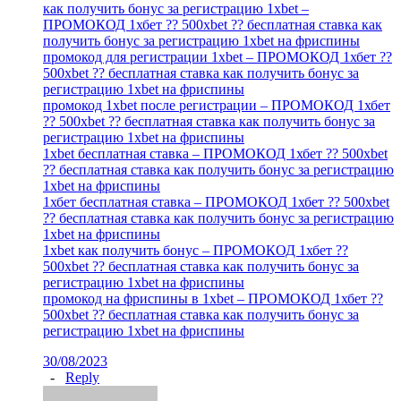
как получить бонус за регистрацию 1xbet –
ПРОМОКОД 1хбет ?? 500xbet ?? бесплатная ставка как
получить бонус за регистрацию 1xbet на фриспины
промокод для регистрации 1xbet – ПРОМОКОД 1хбет ??
500xbet ?? бесплатная ставка как получить бонус за
регистрацию 1xbet на фриспины
промокод 1xbet после регистрации – ПРОМОКОД 1хбет
?? 500xbet ?? бесплатная ставка как получить бонус за
регистрацию 1xbet на фриспины
1xbet бесплатная ставка – ПРОМОКОД 1хбет ?? 500xbet
?? бесплатная ставка как получить бонус за регистрацию
1xbet на фриспины
1хбет бесплатная ставка – ПРОМОКОД 1хбет ?? 500xbet
?? бесплатная ставка как получить бонус за регистрацию
1xbet на фриспины
1xbet как получить бонус – ПРОМОКОД 1хбет ??
500xbet ?? бесплатная ставка как получить бонус за
регистрацию 1xbet на фриспины
промокод на фриспины в 1xbet – ПРОМОКОД 1хбет ??
500xbet ?? бесплатная ставка как получить бонус за
регистрацию 1xbet на фриспины
30/08/2023
-
Reply