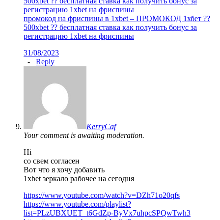
500xbet ?? бесплатная ставка как получить бонус за
регистрацию 1xbet на фриспины
промокод на фриспины в 1xbet – ПРОМОКОД 1хбет ??
500xbet ?? бесплатная ставка как получить бонус за
регистрацию 1xbet на фриспины
31/08/2023
-
Reply
KerryCaf
Your comment is awaiting moderation.
Hi
со свем согласен
Вот что я хочу добавить
1xbet зеркало рабочее на сегодня
https://www.youtube.com/watch?v=DZh71o20qfs
https://www.youtube.com/playlist?
list=PLzUBXUET_t6GdZp-ByVx7uhpcSPQwTwh3