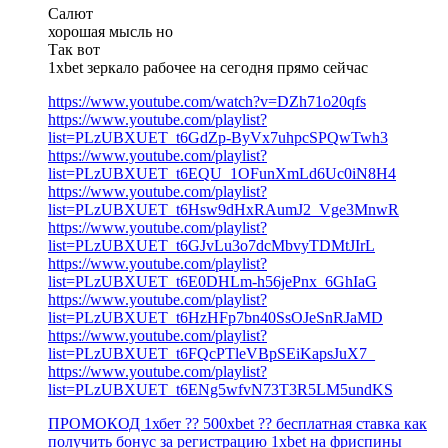
Салют
хорошая мысль но
Так вот
1xbet зеркало рабочее на сегодня прямо сейчас
https://www.youtube.com/watch?v=DZh71o20qfs
https://www.youtube.com/playlist?
list=PLzUBXUET_t6GdZp-ByVx7uhpcSPQwTwh3
https://www.youtube.com/playlist?
list=PLzUBXUET_t6EQU_1OFunXmLd6Uc0iN8H4
https://www.youtube.com/playlist?
list=PLzUBXUET_t6Hsw9dHxRAumJ2_Vge3MnwR
https://www.youtube.com/playlist?
list=PLzUBXUET_t6GJvLu3o7dcMbvyTDMtJIrL
https://www.youtube.com/playlist?
list=PLzUBXUET_t6E0DHLm-h56jePnx_6GhIaG
https://www.youtube.com/playlist?
list=PLzUBXUET_t6HzHFp7bn40SsOJeSnRJaMD
https://www.youtube.com/playlist?
list=PLzUBXUET_t6FQcPTleVBpSEiKapsJuX7_
https://www.youtube.com/playlist?
list=PLzUBXUET_t6ENg5wfvN73T3R5LM5undKS
ПРОМОКОД 1хбет ?? 500xbet ?? бесплатная ставка как
получить бонус за регистрацию 1xbet на фриспины