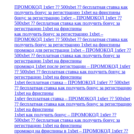
ПРОМОКОД 1хбет ?? 500xbet ?? бесплатная ставка как
получить бонус за регистрацию 1xbet на фриспины
бонус за регистрацию 1хбет – ПРОМОКОД 1хбет ??
500xbet ?? бесплатная ставка как получить бонус за
регистрацию 1xbet на фриспины
как получить бонус за регистрацию 1xbet –
ПРОМОКОД 1хбет ?? 500xbet ?? бесплатная ставка как
получить бонус за регистрацию 1xbet на фриспины
промокод для регистрации 1xbet – ПРОМОКОД 1хбет ??
500xbet ?? бесплатная ставка как получить бонус за
регистрацию 1xbet на фриспины
промокод 1xbet после регистрации – ПРОМОКОД 1хбет
?? 500xbet ?? бесплатная ставка как получить бонус за
регистрацию 1xbet на фриспины
1xbet бесплатная ставка – ПРОМОКОД 1хбет ?? 500xbet
?? бесплатная ставка как получить бонус за регистрацию
1xbet на фриспины
1хбет бесплатная ставка – ПРОМОКОД 1хбет ?? 500xbet
?? бесплатная ставка как получить бонус за регистрацию
1xbet на фриспины
1xbet как получить бонус – ПРОМОКОД 1хбет ??
500xbet ?? бесплатная ставка как получить бонус за
регистрацию 1xbet на фриспины
промокод на фриспины в 1xbet – ПРОМОКОД 1хбет ??