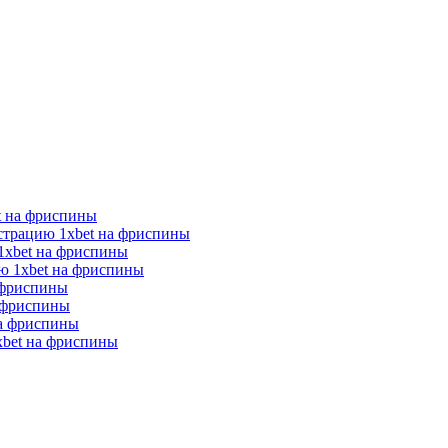
et на фриспины
истрацию 1xbet на фриспины
 1xbet на фриспины
ию 1xbet на фриспины
а фриспины
а фриспины
на фриспины
xbet на фриспины