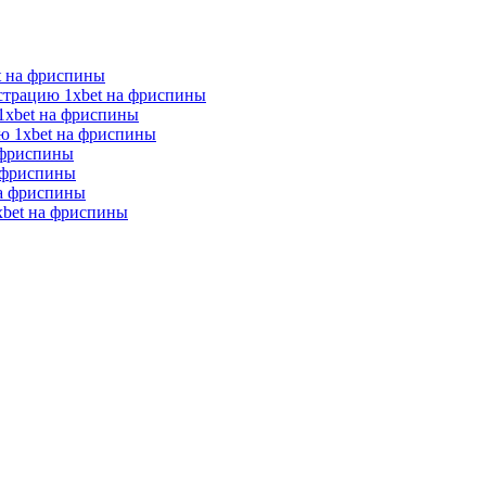
et на фриспины
истрацию 1xbet на фриспины
 1xbet на фриспины
ию 1xbet на фриспины
а фриспины
а фриспины
на фриспины
xbet на фриспины