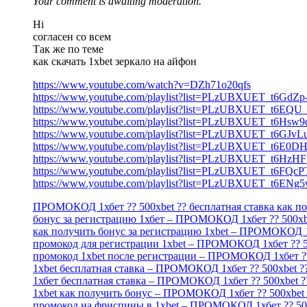
Your comment is awaiting moderation.
Hi
согласен со всем
Так же по теме
как скачать 1xbet зеркало на айфон
https://www.youtube.com/watch?v=DZh71o20qfs
https://www.youtube.com/playlist?list=PLzUBXUET_t6G
https://www.youtube.com/playlist?list=PLzUBXUET_t6
https://www.youtube.com/playlist?list=PLzUBXUET_t6
https://www.youtube.com/playlist?list=PLzUBXUET_t6GJ
https://www.youtube.com/playlist?list=PLzUBXUET_t6E0
https://www.youtube.com/playlist?list=PLzUBXUET_t6H
https://www.youtube.com/playlist?list=PLzUBXUET_t6FQ
https://www.youtube.com/playlist?list=PLzUBXUET_t6E
ПРОМОКОД 1хбет ?? 500xbet ?? бесплатная ставка как по
бонус за регистрацию 1хбет – ПРОМОКОД 1хбет ?? 500xbe
как получить бонус за регистрацию 1xbet – ПРОМОКОД 1х
промокод для регистрации 1xbet – ПРОМОКОД 1хбет ?? 50
промокод 1xbet после регистрации – ПРОМОКОД 1хбет ?? 
1xbet бесплатная ставка – ПРОМОКОД 1хбет ?? 500xbet ??
1хбет бесплатная ставка – ПРОМОКОД 1хбет ?? 500xbet ??
1xbet как получить бонус – ПРОМОКОД 1хбет ?? 500xbet 
промокод на фриспины в 1xbet – ПРОМОКОД 1хбет ?? 500x