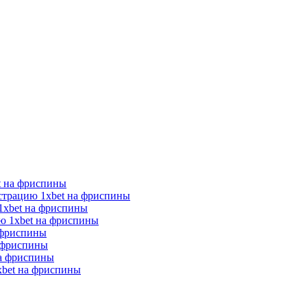
et на фриспины
истрацию 1xbet на фриспины
 1xbet на фриспины
ию 1xbet на фриспины
а фриспины
а фриспины
на фриспины
xbet на фриспины