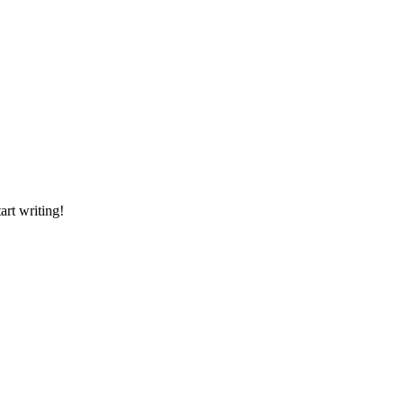
art writing!