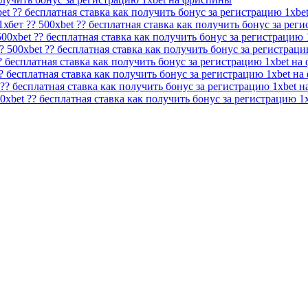
t ?? бесплатная ставка как получить бонус за регистрацию 1xb
бет ?? 500xbet ?? бесплатная ставка как получить бонус за рег
0xbet ?? бесплатная ставка как получить бонус за регистрацию
500xbet ?? бесплатная ставка как получить бонус за регистрац
 бесплатная ставка как получить бонус за регистрацию 1xbet н
 бесплатная ставка как получить бонус за регистрацию 1xbet н
?? бесплатная ставка как получить бонус за регистрацию 1xbet 
bet ?? бесплатная ставка как получить бонус за регистрацию 1