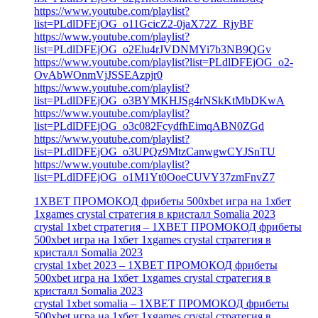
https://www.youtube.com/playlist?
list=PLdlDFEjOG_o11GcicZ2-0jaX72Z_RjyBF
https://www.youtube.com/playlist?
list=PLdlDFEjOG_o2Elu4rJVDNMYi7b3NB9QGv
https://www.youtube.com/playlist?list=PLdlDFEjOG_o2-
OvAbWOnmVjJSSEAzpjr0
https://www.youtube.com/playlist?
list=PLdlDFEjOG_o3BYMKHJSg4rNSkKtMbDKwA
https://www.youtube.com/playlist?
list=PLdlDFEjOG_o3c082FcydfhEimqABN0ZGd
https://www.youtube.com/playlist?
list=PLdlDFEjOG_o3UPQz9MtzCanwgwCYJSnTU
https://www.youtube.com/playlist?
list=PLdlDFEjOG_o1M1Yt0OoeCUVY37zmFnvZ7
1XBET ПРОМОКОД фрибеты 500xbet игра на 1хбет
1xgames crystal стратегия в кристалл Somalia 2023
crystal 1xbet стратегия – 1XBET ПРОМОКОД фрибеты
500xbet игра на 1хбет 1xgames crystal стратегия в
кристалл Somalia 2023
crystal 1xbet 2023 – 1XBET ПРОМОКОД фрибеты
500xbet игра на 1хбет 1xgames crystal стратегия в
кристалл Somalia 2023
crystal 1xbet somalia – 1XBET ПРОМОКОД фрибеты
500xbet игра на 1хбет 1xgames crystal стратегия в