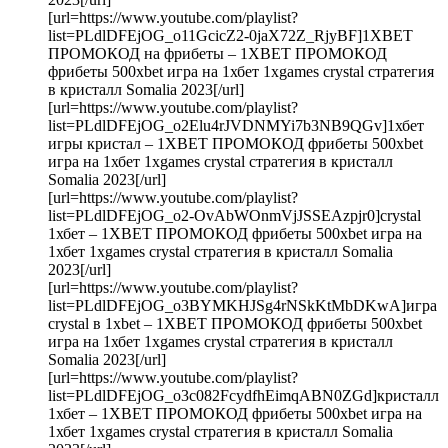
[url=https://www.youtube.com/playlist?
list=PLdlDFEjOG_o11GcicZ2-0jaX72Z_RjyBF]1XBET
ПРОМОКОД на фрибеты – 1XBET ПРОМОКОД
фрибеты 500xbet игра на 1хбет 1xgames crystal стратегия
в кристалл Somalia 2023[/url]
[url=https://www.youtube.com/playlist?
list=PLdlDFEjOG_o2Elu4rJVDNMYi7b3NB9QGv]1хбет
игры кристал – 1XBET ПРОМОКОД фрибеты 500xbet
игра на 1хбет 1xgames crystal стратегия в кристалл
Somalia 2023[/url]
[url=https://www.youtube.com/playlist?
list=PLdlDFEjOG_o2-OvAbWOnmVjJSSEAzpjr0]crystal
1хбет – 1XBET ПРОМОКОД фрибеты 500xbet игра на
1хбет 1xgames crystal стратегия в кристалл Somalia
2023[/url]
[url=https://www.youtube.com/playlist?
list=PLdlDFEjOG_o3BYMKHJSg4rNSkKtMbDKwA]игра
crystal в 1xbet – 1XBET ПРОМОКОД фрибеты 500xbet
игра на 1хбет 1xgames crystal стратегия в кристалл
Somalia 2023[/url]
[url=https://www.youtube.com/playlist?
list=PLdlDFEjOG_o3c082FcydfhEimqABN0ZGd]кристалл
1хбет – 1XBET ПРОМОКОД фрибеты 500xbet игра на
1хбет 1xgames crystal стратегия в кристалл Somalia