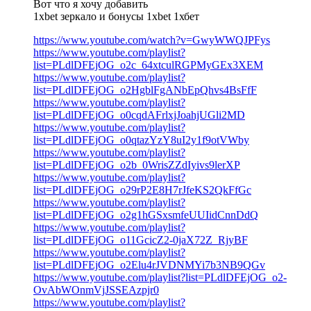
Вот что я хочу добавить
1xbet зеркало и бонусы 1xbet 1хбет
https://www.youtube.com/watch?v=GwyWWQJPFys
https://www.youtube.com/playlist?
list=PLdlDFEjOG_o2c_64xtculRGPMyGEx3XEM
https://www.youtube.com/playlist?
list=PLdlDFEjOG_o2HgblFgANbEpQhvs4BsFfF
https://www.youtube.com/playlist?
list=PLdlDFEjOG_o0cqdAFrlxjJoahjUGli2MD
https://www.youtube.com/playlist?
list=PLdlDFEjOG_o0qtazYzY8uI2y1f9otVWby
https://www.youtube.com/playlist?
list=PLdlDFEjOG_o2b_0WrisZZdIyivs9lerXP
https://www.youtube.com/playlist?
list=PLdlDFEjOG_o29rP2E8H7rJfeKS2QkFfGc
https://www.youtube.com/playlist?
list=PLdlDFEjOG_o2g1hGSxsmfeUUIidCnnDdQ
https://www.youtube.com/playlist?
list=PLdlDFEjOG_o11GcicZ2-0jaX72Z_RjyBF
https://www.youtube.com/playlist?
list=PLdlDFEjOG_o2Elu4rJVDNMYi7b3NB9QGv
https://www.youtube.com/playlist?list=PLdlDFEjOG_o2-
OvAbWOnmVjJSSEAzpjr0
https://www.youtube.com/playlist?