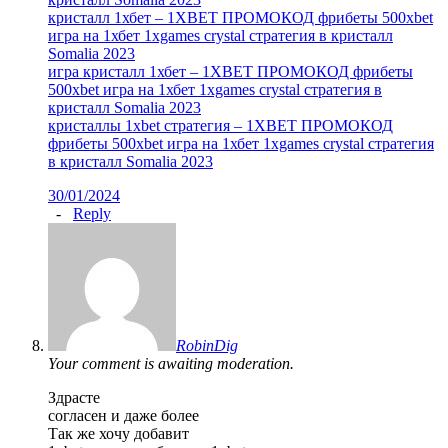
кристалл 1хбет – 1XBET ПРОМОКОД фрибеты 500xbet
игра на 1хбет 1xgames crystal стратегия в кристалл
Somalia 2023
игра кристалл 1хбет – 1XBET ПРОМОКОД фрибеты
500xbet игра на 1хбет 1xgames crystal стратегия в
кристалл Somalia 2023
кристаллы 1xbet стратегия – 1XBET ПРОМОКОД
фрибеты 500xbet игра на 1хбет 1xgames crystal стратегия
в кристалл Somalia 2023
30/01/2024
-
Reply
RobinDig
Your comment is awaiting moderation.
Здрасте
согласен и даже более
Так же хочу добавит