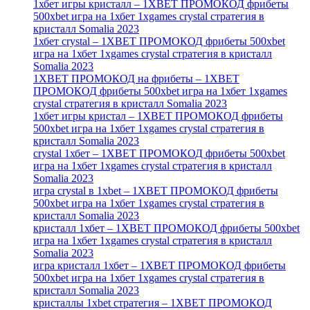
1хбет игры кристалл – 1XBET ПРОМОКОД фрибеты
500xbet игра на 1хбет 1xgames crystal стратегия в
кристалл Somalia 2023
1хбет crystal – 1XBET ПРОМОКОД фрибеты 500xbet
игра на 1хбет 1xgames crystal стратегия в кристалл
Somalia 2023
1XBET ПРОМОКОД на фрибеты – 1XBET
ПРОМОКОД фрибеты 500xbet игра на 1хбет 1xgames
crystal стратегия в кристалл Somalia 2023
1хбет игры кристал – 1XBET ПРОМОКОД фрибеты
500xbet игра на 1хбет 1xgames crystal стратегия в
кристалл Somalia 2023
crystal 1хбет – 1XBET ПРОМОКОД фрибеты 500xbet
игра на 1хбет 1xgames crystal стратегия в кристалл
Somalia 2023
игра crystal в 1xbet – 1XBET ПРОМОКОД фрибеты
500xbet игра на 1хбет 1xgames crystal стратегия в
кристалл Somalia 2023
кристалл 1хбет – 1XBET ПРОМОКОД фрибеты 500xbet
игра на 1хбет 1xgames crystal стратегия в кристалл
Somalia 2023
игра кристалл 1хбет – 1XBET ПРОМОКОД фрибеты
500xbet игра на 1хбет 1xgames crystal стратегия в
кристалл Somalia 2023
кристаллы 1xbet стратегия – 1XBET ПРОМОКОД