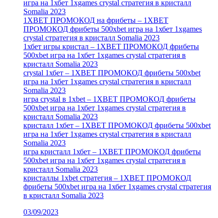
игра на 1хбет 1xgames crystal стратегия в кристалл
Somalia 2023
1XBET ПРОМОКОД на фрибеты – 1XBET
ПРОМОКОД фрибеты 500xbet игра на 1хбет 1xgames
crystal стратегия в кристалл Somalia 2023
1хбет игры кристал – 1XBET ПРОМОКОД фрибеты
500xbet игра на 1хбет 1xgames crystal стратегия в
кристалл Somalia 2023
crystal 1хбет – 1XBET ПРОМОКОД фрибеты 500xbet
игра на 1хбет 1xgames crystal стратегия в кристалл
Somalia 2023
игра crystal в 1xbet – 1XBET ПРОМОКОД фрибеты
500xbet игра на 1хбет 1xgames crystal стратегия в
кристалл Somalia 2023
кристалл 1хбет – 1XBET ПРОМОКОД фрибеты 500xbet
игра на 1хбет 1xgames crystal стратегия в кристалл
Somalia 2023
игра кристалл 1хбет – 1XBET ПРОМОКОД фрибеты
500xbet игра на 1хбет 1xgames crystal стратегия в
кристалл Somalia 2023
кристаллы 1xbet стратегия – 1XBET ПРОМОКОД
фрибеты 500xbet игра на 1хбет 1xgames crystal стратегия
в кристалл Somalia 2023
03/09/2023