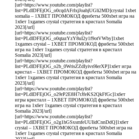
[url=https://www.youtube.com/playlist?
list=PLdlDFEjOG_o0cqdAFrlxjJoahjUGli2MD]crystal 1xbet
somalia – 1XBET ПРОМОКОД фрибеты 500xbet игра на
1хбет 1xgames crystal стратегия в кристалл Somalia
2023[/url]
[url=https://www.youtube.com/playlist?
list=PLdlDFEjOG_o0qtazYzY8uI2y1f9otVWby]1xbet
1xgames crystal – 1XBET ПРОМОКОД фрибеты 500xbet
игра на 1хбет 1xgames crystal стратегия в кристалл
Somalia 2023[/url]
[url=https://www.youtube.com/playlist?
list=PLdlDFEjOG_o2b_0WrisZZdIyivs9lerXP]1хбет игра
кристал – 1XBET ПРОМОКОД фрибеты 500xbet игра на
1хбет 1xgames crystal стратегия в кристалл Somalia
2023[/url]
[url=https://www.youtube.com/playlist?
list=PLdlDFEjOG_o29rP2E8H7rJfeKS2QkFfGc]1хбет
игры кристалл – 1XBET ПРОМОКОД фрибеты 500xbet
игра на 1хбет 1xgames crystal стратегия в кристалл
Somalia 2023[/url]
[url=https://www.youtube.com/playlist?
list=PLdlDFEjOG_o2g1hGSxsmfeUUIidCnnDdQ]1хбет
crystal – 1XBET ПРОМОКОД фрибеты 500xbet игра на
1хбет 1xgames crystal стратегия в кристалл Somalia
2023[/url]