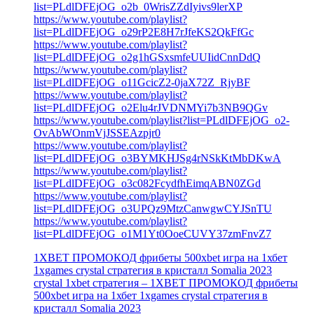
list=PLdlDFEjOG_o2b_0WrisZZdIyivs9lerXP
https://www.youtube.com/playlist?
list=PLdlDFEjOG_o29rP2E8H7rJfeKS2QkFfGc
https://www.youtube.com/playlist?
list=PLdlDFEjOG_o2g1hGSxsmfeUUIidCnnDdQ
https://www.youtube.com/playlist?
list=PLdlDFEjOG_o11GcicZ2-0jaX72Z_RjyBF
https://www.youtube.com/playlist?
list=PLdlDFEjOG_o2Elu4rJVDNMYi7b3NB9QGv
https://www.youtube.com/playlist?list=PLdlDFEjOG_o2-
OvAbWOnmVjJSSEAzpjr0
https://www.youtube.com/playlist?
list=PLdlDFEjOG_o3BYMKHJSg4rNSkKtMbDKwA
https://www.youtube.com/playlist?
list=PLdlDFEjOG_o3c082FcydfhEimqABN0ZGd
https://www.youtube.com/playlist?
list=PLdlDFEjOG_o3UPQz9MtzCanwgwCYJSnTU
https://www.youtube.com/playlist?
list=PLdlDFEjOG_o1M1Yt0OoeCUVY37zmFnvZ7
1XBET ПРОМОКОД фрибеты 500xbet игра на 1хбет
1xgames crystal стратегия в кристалл Somalia 2023
crystal 1xbet стратегия – 1XBET ПРОМОКОД фрибеты
500xbet игра на 1хбет 1xgames crystal стратегия в
кристалл Somalia 2023