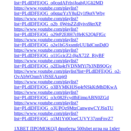
list=PLdlDFEjOG_o0cqdAFrlxjJoahjUGli2MD
https://www.youtube.com/playlist?
list=PLdlDFEjOG_o0qtazYzY8uI2y1f9otVWby
https://www.youtube.com/playlist?
list=PLdlDFEjOG_o2b_0WrisZZdIyivs9lerXP
https://www.youtube.com/playlist?
list=PLdlDFEjOG_o29rP2E8H7rJfeKS2QkFfGc
https://www.youtube.com/playlist?
list=PLdlDFEjOG_o2g1hGSxsmfeUUIidCnnDdQ
https://www.youtube.com/playlist?
list=PLdlDFEjOG_o11GcicZ2-0jaX72Z_RjyBF
https://www.youtube.com/playlist?
list=PLdlDFEjOG_o2Elu4rJVDNMYi7b3NB9QGv
https://www.youtube.com/playlist?list=PLdlDFEjOG_o2-
OvAbWOnmVjJSSEAzpjr0
https://www.youtube.com/playlist?
list=PLdlDFEjOG_o3BYMKHJSg4rNSkKtMbDKwA
https://www.youtube.com/playlist?
list=PLdlDFEjOG_o3c082FcydfhEimqABN0ZGd
https://www.youtube.com/playlist?
list=PLdlDFEjOG_o3UPQz9MtzCanwgwCYJSnTU
https://www.youtube.com/playlist?
list=PLdlDFEjOG_o1M1Yt0OoeCUVY37zmFnvZ7
1XBET ПРОМОКОД фрибеты 500xbet игра на 1хбет