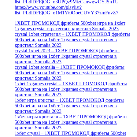
list=PLdlDFEjOG_o3UPQz9MtzCanwgwCYJSnTU
https://www.youtube.com/playlist?
list=PLdlDFEjOG_o1M1Yt0OoeCUVY37zmFnvZ7
1XBET ПРОМОКОД фрибеты 500xbet игра на 1хбет
1xgames crystal стратегия в кристалл Somalia 2023
crystal 1xbet стратегия – 1XBET ПРОМОКОД фрибеты
500xbet игра на 1хбет 1xgames crystal стратегия в
кристалл Somalia 2023
crystal 1xbet 2023 – 1XBET ПРОМОКОД фрибеты
500xbet игра на 1хбет 1xgames crystal стратегия в
кристалл Somalia 2023
crystal 1xbet somalia – 1XBET ПРОМОКОД фрибеты
500xbet игра на 1хбет 1xgames crystal стратегия в
кристалл Somalia 2023
1xbet 1xgames crystal – 1XBET ПРОМОКОД фрибеты
500xbet игра на 1хбет 1xgames crystal стратегия в
кристалл Somalia 2023
1хбет игра кристал – 1XBET ПРОМОКОД фрибеты
500xbet игра на 1хбет 1xgames crystal стратегия в
кристалл Somalia 2023
1хбет игры кристалл – 1XBET ПРОМОКОД фрибеты
500xbet игра на 1хбет 1xgames crystal стратегия в
кристалл Somalia 2023
1хбет crystal – 1XBET ПРОМОКОД фрибеты 500xbet