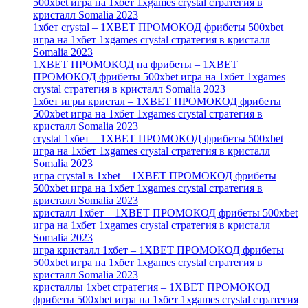
500xbet игра на 1хбет 1xgames crystal стратегия в
кристалл Somalia 2023
1хбет crystal – 1XBET ПРОМОКОД фрибеты 500xbet
игра на 1хбет 1xgames crystal стратегия в кристалл
Somalia 2023
1XBET ПРОМОКОД на фрибеты – 1XBET
ПРОМОКОД фрибеты 500xbet игра на 1хбет 1xgames
crystal стратегия в кристалл Somalia 2023
1хбет игры кристал – 1XBET ПРОМОКОД фрибеты
500xbet игра на 1хбет 1xgames crystal стратегия в
кристалл Somalia 2023
crystal 1хбет – 1XBET ПРОМОКОД фрибеты 500xbet
игра на 1хбет 1xgames crystal стратегия в кристалл
Somalia 2023
игра crystal в 1xbet – 1XBET ПРОМОКОД фрибеты
500xbet игра на 1хбет 1xgames crystal стратегия в
кристалл Somalia 2023
кристалл 1хбет – 1XBET ПРОМОКОД фрибеты 500xbet
игра на 1хбет 1xgames crystal стратегия в кристалл
Somalia 2023
игра кристалл 1хбет – 1XBET ПРОМОКОД фрибеты
500xbet игра на 1хбет 1xgames crystal стратегия в
кристалл Somalia 2023
кристаллы 1xbet стратегия – 1XBET ПРОМОКОД
фрибеты 500xbet игра на 1хбет 1xgames crystal стратегия