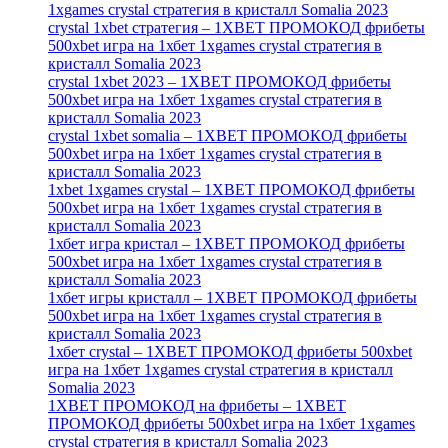
1xgames crystal стратегия в кристалл Somalia 2023
crystal 1xbet стратегия – 1XBET ПРОМОКОД фрибеты
500xbet игра на 1хбет 1xgames crystal стратегия в
кристалл Somalia 2023
crystal 1xbet 2023 – 1XBET ПРОМОКОД фрибеты
500xbet игра на 1хбет 1xgames crystal стратегия в
кристалл Somalia 2023
crystal 1xbet somalia – 1XBET ПРОМОКОД фрибеты
500xbet игра на 1хбет 1xgames crystal стратегия в
кристалл Somalia 2023
1xbet 1xgames crystal – 1XBET ПРОМОКОД фрибеты
500xbet игра на 1хбет 1xgames crystal стратегия в
кристалл Somalia 2023
1хбет игра кристал – 1XBET ПРОМОКОД фрибеты
500xbet игра на 1хбет 1xgames crystal стратегия в
кристалл Somalia 2023
1хбет игры кристалл – 1XBET ПРОМОКОД фрибеты
500xbet игра на 1хбет 1xgames crystal стратегия в
кристалл Somalia 2023
1хбет crystal – 1XBET ПРОМОКОД фрибеты 500xbet
игра на 1хбет 1xgames crystal стратегия в кристалл
Somalia 2023
1XBET ПРОМОКОД на фрибеты – 1XBET
ПРОМОКОД фрибеты 500xbet игра на 1хбет 1xgames
crystal стратегия в кристалл Somalia 2023