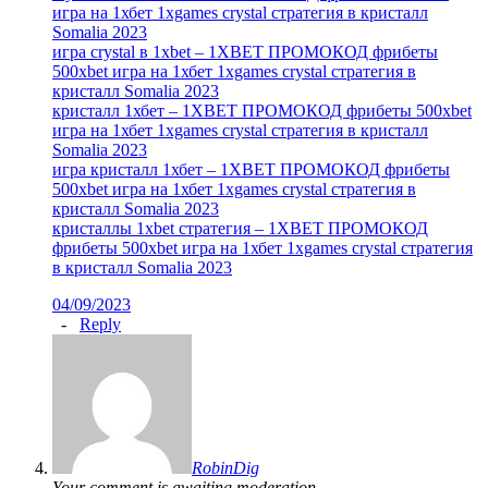
игра на 1хбет 1xgames crystal стратегия в кристалл
Somalia 2023
игра crystal в 1xbet – 1XBET ПРОМОКОД фрибеты
500xbet игра на 1хбет 1xgames crystal стратегия в
кристалл Somalia 2023
кристалл 1хбет – 1XBET ПРОМОКОД фрибеты 500xbet
игра на 1хбет 1xgames crystal стратегия в кристалл
Somalia 2023
игра кристалл 1хбет – 1XBET ПРОМОКОД фрибеты
500xbet игра на 1хбет 1xgames crystal стратегия в
кристалл Somalia 2023
кристаллы 1xbet стратегия – 1XBET ПРОМОКОД
фрибеты 500xbet игра на 1хбет 1xgames crystal стратегия
в кристалл Somalia 2023
04/09/2023
-
Reply
RobinDig
Your comment is awaiting moderation.