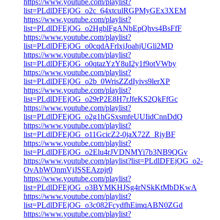
https://www.youtube.com/playlist?
list=PLdlDFEjOG_o2c_64xtculRGPMyGEx3XEM
https://www.youtube.com/playlist?
list=PLdlDFEjOG_o2HgblFgANbEpQhvs4BsFfF
https://www.youtube.com/playlist?
list=PLdlDFEjOG_o0cqdAFrlxjJoahjUGli2MD
https://www.youtube.com/playlist?
list=PLdlDFEjOG_o0qtazYzY8uI2y1f9otVWby
https://www.youtube.com/playlist?
list=PLdlDFEjOG_o2b_0WrisZZdIyivs9lerXP
https://www.youtube.com/playlist?
list=PLdlDFEjOG_o29rP2E8H7rJfeKS2QkFfGc
https://www.youtube.com/playlist?
list=PLdlDFEjOG_o2g1hGSxsmfeUUIidCnnDdQ
https://www.youtube.com/playlist?
list=PLdlDFEjOG_o11GcicZ2-0jaX72Z_RjyBF
https://www.youtube.com/playlist?
list=PLdlDFEjOG_o2Elu4rJVDNMYi7b3NB9QGv
https://www.youtube.com/playlist?list=PLdlDFEjOG_o2-
OvAbWOnmVjJSSEAzpjr0
https://www.youtube.com/playlist?
list=PLdlDFEjOG_o3BYMKHJSg4rNSkKtMbDKwA
https://www.youtube.com/playlist?
list=PLdlDFEjOG_o3c082FcydfhEimqABN0ZGd
https://www.youtube.com/playlist?