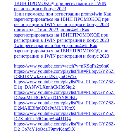
1ВИН ПРОМОКОД при регистрации в 1WIN
регистрация и бонус 2023
1вин промокод при регистрации promo4win Как
зарегистрироваться на 1ВИН ПРОМОКОД при
регистрации в 1WIN регистрация и бонус 2023
промокоды 1вин 2023 promo4win Как
зарегистрироваться на 1ВИНПРОМОКОД при
регистрации в 1WIN регистрация и бонус 2023
1win регистрация и бонус promo4win Как
зарегистрироваться на 1ВИНПРОМОКОД при
регистрации в 1WIN регистрация и бонус 2023
https://www.youtube.com/watch?v=nKSqFz2x6m0
https://www.youtube.com/playlist?list=PLbqvGYZ6Z-
D3EUKVwkzxq-d2Ki-ymOW5x
https://www.youtube.com/playlist?list=PLbqvGYZ6Z-
D1q_DANWLXnnhCkHt95iqi2
https://www.youtube.com/playlist?list=PLbqvGYZ6Z-
D2xsoMLI3GRVxqTOAY8OfsL
https://www.youtube.com/playlist?list=PLbqvGYZ6Z-
D2MAIE3lfu6D3aPuMLUKrzX
https://www.youtube.com/playlist?list=PLbqvGYZ6Z-
D2Xtub7se59Obrqw944JTQ4
https://www.youtube.com/playlist?list=PLbqvGYZ6Z-
D2_3p7dY1qQdaT9mvKdm5iX