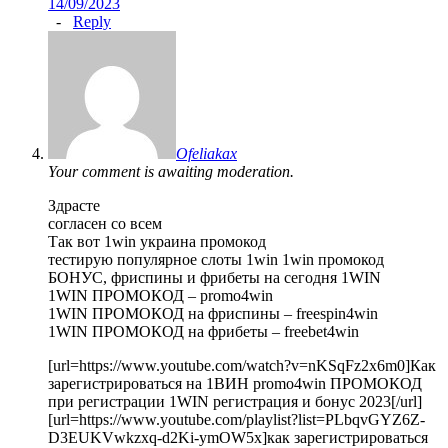
14/09/2023
-
Reply
Ofeliakax
Your comment is awaiting moderation.
Здрасте
согласен со всем
Так вот 1win украина промокод
тестирую популярное слоты 1win 1win промокод
БОНУС, фриспины и фрибеты на сегодня 1WIN
1WIN ПРОМОКОД – promo4win
1WIN ПРОМОКОД на фриспины – freespin4win
1WIN ПРОМОКОД на фрибеты – freebet4win
[url=https://www.youtube.com/watch?v=nKSqFz2x6m0]Как
зарегистрироваться на 1ВИН promo4win ПРОМОКОД
при регистрации 1WIN регистрация и бонус 2023[/url]
[url=https://www.youtube.com/playlist?list=PLbqvGYZ6Z-
D3EUKVwkzxq-d2Ki-ymOW5x]как зарегистрироваться