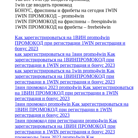
1win где вводить промокод
БОНУС, фриспины и фрибеты на сегодня 1WIN
1WIN ПРОМОКОД – promo4win
1WIN ПРОМОКОД на фриспины – freespin4win
1WIN ПРОМОКОД на фрибеты – freebet4win
Как зарегистрироваться на 1ВИН promo4win
ПРОМОКОД при регистрации 1WIN регистрация и
бонус 2023
как зарегистрироваться на 1вин promo4win Как
зарегистрироваться на 1ВИНПРОМОКОД при
регистрации в 1WIN регистрация и бонус 2023
как зарегистрироваться на 1win promo4win Как
зарегистрироваться на 1ВИНПРОМОКОД при
регистрации в 1WIN регистрация и бонус 2023
1вин промокод 2023 promo4win Как зарегистрироваться
на 1ВИН ПРОМОКОД при регистрации в 1WIN
регистрация и бонус 2023
1вин промокод promo4win Как зарегистрироваться на
1ВИН ПРОМОКОД при регистрации в 1WIN
регистрация и бонус 2023
1вин промокод при регистрации promo4win Как
зарегистрироваться на 1ВИН ПРОМОКОД при
регистрации в 1WIN регистрация и бонус 2023
промокоды 1вин 2023 promo4win Как