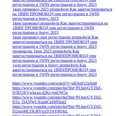
регистрации в 1WIN регистрация и бонус 2023
1вин промокод 2023 promo4win Как зарегистрироваться
на 1ВИН ПРОМОКОД при регистрации в 1WIN
регистрация и бонус 2023
1вин промокод promo4win Как зарегистрироваться на
1ВИН ПРОМОКОД при регистрации в 1WIN
регистрация и бонус 2023
1вин промокод при регистрации promo4win Как
зарегистрироваться на 1ВИН ПРОМОКОД при
регистрации в 1WIN регистрация и бонус 2023
промокоды 1вин 2023 promo4win Как
зарегистрироваться на 1ВИНПРОМОКОД при
регистрации в 1WIN регистрация и бонус 2023
1win регистрация и бонус promo4win Как
зарегистрироваться на 1ВИНПРОМОКОД при
регистрации в 1WIN регистрация и бонус 2023
https://www.youtube.com/watch?v=nKSqFz2x6m0
https://www.youtube.com/playlist?list=PLbqvGYZ6Z-
D3EUKVwkzxq-d2Ki-ymOW5x
https://www.youtube.com/playlist?list=PLbqvGYZ6Z-
D1q_DANWLXnnhCkHt95iqi2
https://www.youtube.com/playlist?list=PLbqvGYZ6Z-
D2xsoMLI3GRVxqTOAY8OfsL
https://www.youtube.com/playlist?list=PLbqvGYZ6Z-