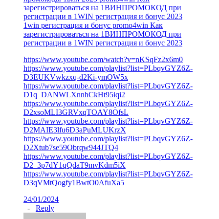
зарегистрироваться на 1ВИНПРОМОКОД при
регистрации в 1WIN регистрация и бонус 2023
1win регистрация и бонус promo4win Как
зарегистрироваться на 1ВИНПРОМОКОД при
регистрации в 1WIN регистрация и бонус 2023
https://www.youtube.com/watch?v=nKSqFz2x6m0
https://www.youtube.com/playlist?list=PLbqvGYZ6Z-
D3EUKVwkzxq-d2Ki-ymOW5x
https://www.youtube.com/playlist?list=PLbqvGYZ6Z-
D1q_DANWLXnnhCkHt95iqi2
https://www.youtube.com/playlist?list=PLbqvGYZ6Z-
D2xsoMLI3GRVxqTOAY8OfsL
https://www.youtube.com/playlist?list=PLbqvGYZ6Z-
D2MAIE3lfu6D3aPuMLUKrzX
https://www.youtube.com/playlist?list=PLbqvGYZ6Z-
D2Xtub7se59Obrqw944JTQ4
https://www.youtube.com/playlist?list=PLbqvGYZ6Z-
D2_3p7dY1qQdaT9mvKdm5iX
https://www.youtube.com/playlist?list=PLbqvGYZ6Z-
D3qVMtQogfy1BwtO0AfuXa5
24/01/2024
-
Reply