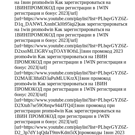
на 1вин promo4win Как зарегистрироваться на
1ВИНПРОМОКОД при регистрации в 1WIN
регистрация и бонус 2023[/url]
[url=https://www.youtube.com/playlist?list=PLbqvGYZ6Z-
D1q_DANWLXnnhCkHt95iqi2]как зарегистрироваться
на 1win promo4win Как зарегистрироваться на
1ВИНПРОМОКОД при регистрации в 1WIN
регистрация и бонус 2023[/url]
[url=https://www.youtube.com/playlist?list=PLbqvGYZ6Z-
D2xsoMLI3GRVxqTOAY8OfsL]1вин промокод 2023
promo4win Как зарегистрироваться на 1ВИН
ПРОМОКОД при регистрации в 1WIN регистрация и
бонус 2023[/url]
[url=https://www.youtube.com/playlist?list=PLbqvGYZ6Z-
D2MAIE3lfu6D3aPuMLUKrzX]1вин промокод
promo4win Как зарегистрироваться на 1ВИН
ПРОМОКОД при регистрации в 1WIN регистрация и
бонус 2023[/url]
[url=https://www.youtube.com/playlist?list=PLbqvGYZ6Z-
D2Xtub7se59Obrqw944JTQ4]1вин промокод при
регистрации promo4win Как зарегистрироваться на
1ВИН ПРОМОКОД при регистрации в 1WIN
регистрация и бонус 2023[/url]
[url=https://www.youtube.com/playlist?list=PLbqvGYZ6Z-
D2_3p7dY1qQdaT9mvKdm5iX]промокоды 1вин 2023