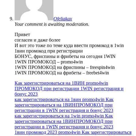
Ofeliakax
Your comment is awaiting moderation.
Привет
согласен и даже более
И вот это тоже по теме куда ввести промокод в 1win
1вин промокод при регистрации
БОНУС, фриспины и фрибеты на сегодня 1WIN
1WIN ПРОМОКОД – promo4win
1WIN ПРОМОКОД на фриспины – freespin4win
1WIN ПРОМОКОД на фрибеты – freebet4win
Как зарегистрироваться на 1ВИН promo4win
ПРОМОКОД при регистрации 1WIN регистрация и
бонус 2023
как зарегистрироваться на 1вин promo4win Как
зарегистрироваться на 1ВИНПРОМОКОД при
регистрации в 1WIN регистрация и бонус 2023
как зарегистрироваться на 1win promo4win Как
зарегистрироваться на 1ВИНПРОМОКОД при
регистрации в 1WIN регистрация и бонус 2023
1вин промокод 2023 promo4win Как зарегистрироваться