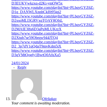
D3EUKVwkzxq-d2Ki-ymOW5x
https://www.youtube.com/playlist?list=PLbqvGYZ6Z-
D1q_DANWLXnnhCkHt95iqi2
https://www.youtube.com/playlist?list=PLbqvGYZ6Z-
D2xsoMLI3GRVxqTOAY8OfsL
https://www.youtube.com/playlist?list=PLbqvGYZ6Z-
D2MAIE3lfu6D3aPuMLUKrzX
https://www.youtube.com/playlist?list=PLbqvGYZ6Z-
D2Xtub7se59Obrqw944JTQ4
https://www.youtube.com/playlist?list=PLbqvGYZ6Z-
D2_3p7dY1qQdaT9mvKdm5iX
https://www.youtube.com/playlist?list=PLbqvGYZ6Z-
D3qVMtQogfy1BwtO0AfuXa5
24/01/2024
-
Reply
Ofeliakax
Your comment is awaiting moderation.