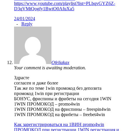
https://www.youtube.com/playlist?list=PLbqvGYZ6Z-
D3qVMtQogfy1BwtO0AfuXa5
24/01/2024
-
Reply
Ofeliakax
Your comment is awaiting moderation.
Здрасте
согласен и даже более
Так же по теме 1win промокод без депозита
промокод 1win при регистрации
БОНУС, фриспины и фрибеты на сегодня 1WIN
1WIN ПРОМОКОД – promo4win
1WIN ПРОМОКОД на фриспины – freespin4win
1WIN ПРОМОКОД на фрибеты – freebet4win
Как зарегистрироваться на 1ВИН promo4win
ПРОМОКОД при регистрации 1WIN регистрация и