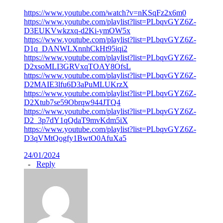
https://www.youtube.com/watch?v=nKSqFz2x6m0
https://www.youtube.com/playlist?list=PLbqvGYZ6Z-
D3EUKVwkzxq-d2Ki-ymOW5x
https://www.youtube.com/playlist?list=PLbqvGYZ6Z-
D1q_DANWLXnnhCkHt95iqi2
https://www.youtube.com/playlist?list=PLbqvGYZ6Z-
D2xsoMLI3GRVxqTOAY8OfsL
https://www.youtube.com/playlist?list=PLbqvGYZ6Z-
D2MAIE3lfu6D3aPuMLUKrzX
https://www.youtube.com/playlist?list=PLbqvGYZ6Z-
D2Xtub7se59Obrqw944JTQ4
https://www.youtube.com/playlist?list=PLbqvGYZ6Z-
D2_3p7dY1qQdaT9mvKdm5iX
https://www.youtube.com/playlist?list=PLbqvGYZ6Z-
D3qVMtQogfy1BwtO0AfuXa5
24/01/2024
-
Reply