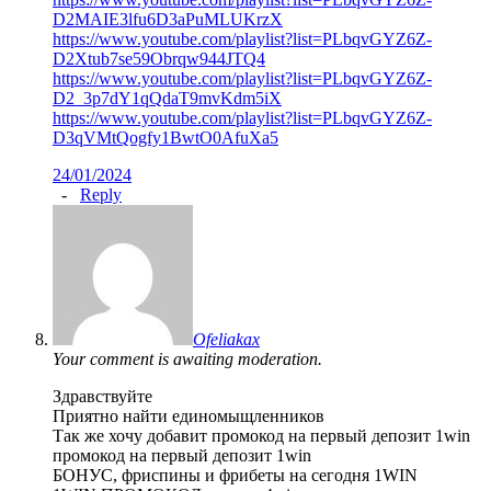
D2MAIE3lfu6D3aPuMLUKrzX
https://www.youtube.com/playlist?list=PLbqvGYZ6Z-
D2Xtub7se59Obrqw944JTQ4
https://www.youtube.com/playlist?list=PLbqvGYZ6Z-
D2_3p7dY1qQdaT9mvKdm5iX
https://www.youtube.com/playlist?list=PLbqvGYZ6Z-
D3qVMtQogfy1BwtO0AfuXa5
24/01/2024
-
Reply
Ofeliakax
Your comment is awaiting moderation.
Здравствуйте
Приятно найти единомыщленников
Так же хочу добавит промокод на первый депозит 1win
промокод на первый депозит 1win
БОНУС, фриспины и фрибеты на сегодня 1WIN