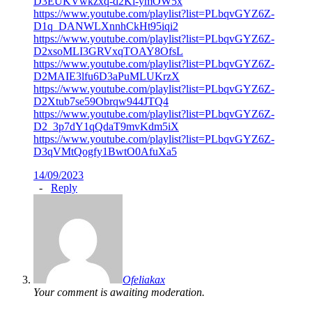
D3EUKVwkzxq-d2Ki-ymOW5x
https://www.youtube.com/playlist?list=PLbqvGYZ6Z-
D1q_DANWLXnnhCkHt95iqi2
https://www.youtube.com/playlist?list=PLbqvGYZ6Z-
D2xsoMLI3GRVxqTOAY8OfsL
https://www.youtube.com/playlist?list=PLbqvGYZ6Z-
D2MAIE3lfu6D3aPuMLUKrzX
https://www.youtube.com/playlist?list=PLbqvGYZ6Z-
D2Xtub7se59Obrqw944JTQ4
https://www.youtube.com/playlist?list=PLbqvGYZ6Z-
D2_3p7dY1qQdaT9mvKdm5iX
https://www.youtube.com/playlist?list=PLbqvGYZ6Z-
D3qVMtQogfy1BwtO0AfuXa5
14/09/2023
-
Reply
Ofeliakax
Your comment is awaiting moderation.