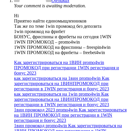
Ofeliakax
Your comment is awaiting moderation.
Hi
Приятно найти единомыщленников
Так же по теме 1win промокод без депозита
1win промокод на фрибет
БОНУС, фриспины и фрибеты на сегодня 1WIN
1WIN ПРОМОКОД – promo4win
1WIN ПРОМОКОД на фриспины – freespin4win
1WIN ПРОМОКОД на фрибеты – freebet4win
Как зарегистрироваться на 1ВИН promo4win
ПРОМОКОД при регистрации 1WIN регистрация и
бонус 2023
как зарегистрироваться на 1вин promo4win Как
зарегистрироваться на 1ВИНПРОМОКОД при
регистрации в 1WIN регистрация и бонус 2023
как зарегистрироваться на 1win promo4win Как
зарегистрироваться на 1ВИНПРОМОКОД при
регистрации в 1WIN регистрация и бонус 2023
1вин промокод 2023 promo4win Как зарегистрироваться
на 1ВИН ПРОМОКОД при регистрации в 1WIN
регистрация и бонус 2023
1вин промокод promo4win Как зарегистрироваться на
1ВИН ПРОМОКОД при регистрации в 1WIN