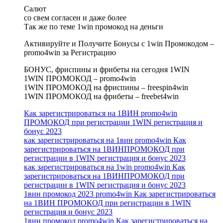
Салют
со свем согласен и даже более
Так же по теме 1win промокод на деньги
Активируйте и Получите Бонусы с 1win Промокодом –
promo4win за Регистрацию
БОНУС, фриспины и фрибеты на сегодня 1WIN
1WIN ПРОМОКОД – promo4win
1WIN ПРОМОКОД на фриспины – freespin4win
1WIN ПРОМОКОД на фрибеты – freebet4win
Как зарегистрироваться на 1ВИН promo4win
ПРОМОКОД при регистрации 1WIN регистрация и
бонус 2023
как зарегистрироваться на 1вин promo4win Как
зарегистрироваться на 1ВИНПРОМОКОД при
регистрации в 1WIN регистрация и бонус 2023
как зарегистрироваться на 1win promo4win Как
зарегистрироваться на 1ВИНПРОМОКОД при
регистрации в 1WIN регистрация и бонус 2023
1вин промокод 2023 promo4win Как зарегистрироваться
на 1ВИН ПРОМОКОД при регистрации в 1WIN
регистрация и бонус 2023
1вин промокод promo4win Как зарегистрироваться на