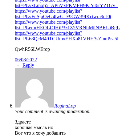
list=PLvxLmofj5_APuVxPKMFH9KlYI6rYZD7v_
https://www.youtube.com/playlist?
list=PLvFnSjqOeG4lwG_F9GW39IKctwra9dJ0t
https://www.youtube.com/playlist?
list=PLemrHEOLOIHiP3z1Z5VRNhMilNBRUiBgL
https://www.youtube.com/playlist?
list=PL68QcM49TCUmxEHXa81VHH3sZmnPr-t5l
QwhR56LWErop
06/08/2022
-
Reply
ReginaLop
Your comment is awaiting moderation.
Здрасте
хорошая мысль но
Вот что я хочу добавить