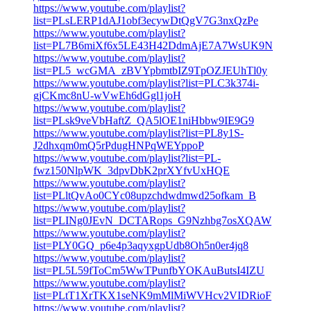
https://www.youtube.com/playlist?
list=PLsLERP1dAJ1obf3ecywDtQgV7G3nxQzPe
https://www.youtube.com/playlist?
list=PL7B6miXf6x5LE43H42DdmAjE7A7WsUK9N
https://www.youtube.com/playlist?
list=PL5_wcGMA_zBVYpbmtbIZ9TpOZJEUhTl0y
https://www.youtube.com/playlist?list=PLC3k374i-
gjCKmc8nU-wVwEh6dGgl1joH
https://www.youtube.com/playlist?
list=PLsk9veVbHaftZ_QA5lOE1niHbbw9IE9G9
https://www.youtube.com/playlist?list=PL8y1S-
J2dhxqm0mQ5rPdugHNPqWEYppoP
https://www.youtube.com/playlist?list=PL-
fwz150NlpWK_3dpvDbK2prXYfvUxHQE
https://www.youtube.com/playlist?
list=PLltQvAo0CYc08upzchdwdmwd25ofkam_B
https://www.youtube.com/playlist?
list=PLINg0JEvN_DCTARops_G9Nzhbg7osXQAW
https://www.youtube.com/playlist?
list=PLY0GQ_p6e4p3aqyxgpUdb8Oh5n0er4jq8
https://www.youtube.com/playlist?
list=PL5L59fToCm5WwTPunfbYOKAuButsI4IZU
https://www.youtube.com/playlist?
list=PLtT1XrTKX1seNK9mMlMiWVHcv2VIDRioF
https://www.youtube.com/playlist?