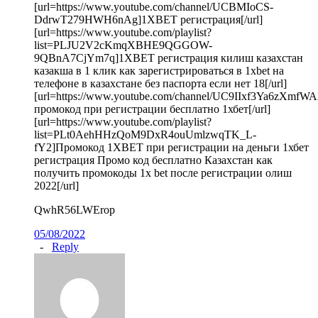
[url=https://www.youtube.com/channel/UCBMIoCS-
DdrwT279HWH6nAg]1XBET регистрация[/url]
[url=https://www.youtube.com/playlist?
list=PLJU2V2cKmqXBHE9QGGOW-
9QBnA7CjYm7q]1XBET регистрация килиш казахстан
казакша в 1 клик как зарегистрироваться в 1xbet на
телефоне в казахстане без паспорта если нет 18[/url]
[url=https://www.youtube.com/channel/UC9IIxf3Ya6zXm
промокод при регистрации бесплатно 1хбет[/url]
[url=https://www.youtube.com/playlist?
list=PLt0AehHHzQoM9DxR4ouUmlzwqTK_L-
fY2]Промокод 1XBET при регистрации на деньги 1хбет
регистрация Промо код бесплатно Казахстан как
получить промокоды 1x bet после регистрации олиш
2022[/url]
QwhR56LWErop
05/08/2022
-
Reply