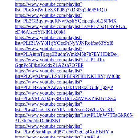
https://www.youtube.com/playlist?
list=PLqX6jWtLeZXPd8q7xD3i3q2dt9t5JrQkt
https://www.youtube.com/playlist?
list=PL2GBqynwqqRNw9zshYQctpcqleoL25FMX
https://www.youtube.com/playlist?list=PL7-zQT8YROb-
eD46AlzexYfi-IKLk0bkf
https://www.youtube.com/playlist?
list=PLiB1WY8HrjYOecPrNyYJNRoffoa63YxI8
https://www.youtube.com/playlist?
list=PLAjutnTgtqg0BudmWmkM5h7h7EYHDkDe4
https://www.youtube.com/playlist?list=PL-l1a-
GqnPc5FjksiKcldxZ1AZsh7O7EP
https://www.youtube.com/playlist?
list=PLOyfsUmaULSbHPBF9PF8KNKLRYjuVf08p
https://www.youtube.com/playlist?
list=PLf_BxAocAZdvAp1ak1tcBkxCGldqTgSyP
https://www.youtube.com/playlist?
list=PLuVkLAD4py3HaTtp1z4AVBXZhsI1cLSv4
https://www.youtube.com/playlist?
list=PLq4DcoCtXoVAlPz_eIbYsrr2GWCaVd-KC
https://www.youtube.com/playlist?list=PLUnW7T5aGkR65-
31-3hDu2dkDali6ISNI
https://www.youtube.com/playlist?
list=PLro95x04hpcuFj871d5693gCg4XnEBHYm
https://www.youtube.com/playlist?list=PLA-