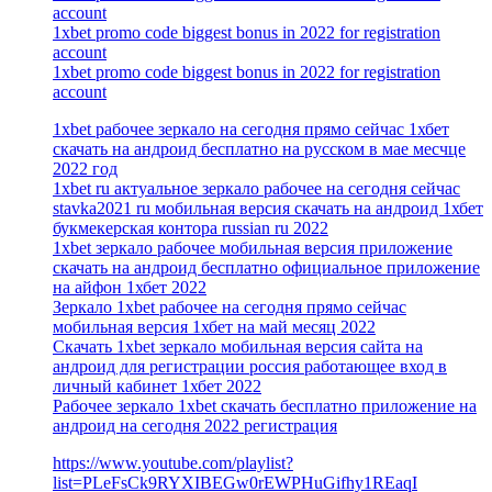
account
1xbet promo code biggest bonus in 2022 for registration
account
1xbet promo code biggest bonus in 2022 for registration
account
1xbet рабочее зеркало на сегодня прямо сейчас 1хбет
скачать на андроид бесплатно на русском в мае месчце
2022 год
1xbet ru актуальное зеркало рабочее на сегодня сейчас
stavka2021 ru мобильная версия скачать на андроид 1хбет
букмекерская контора russian ru 2022
1xbet зеркало рабочее мобильная версия приложение
скачать на андроид бесплатно официальное приложение
на айфон 1хбет 2022
Зеркало 1xbet рабочее на сегодня прямо сейчас
мобильная версия 1хбет на май месяц 2022
Скачать 1xbet зеркало мобильная версия сайта на
андроид для регистрации россия работающее вход в
личный кабинет 1хбет 2022
Рабочее зеркало 1xbet скачать бесплатно приложение на
андроид на сегодня 2022 регистрация
https://www.youtube.com/playlist?
list=PLeFsCk9RYXIBEGw0rEWPHuGifhy1REaqI