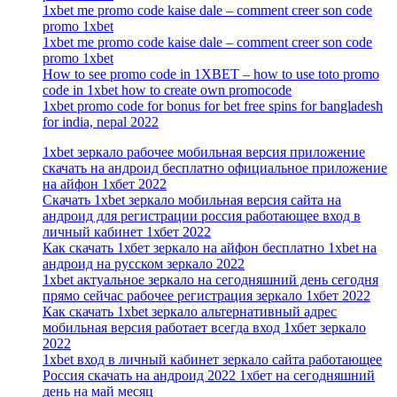
1xbet me promo code kaise dale – comment creer son code
promo 1xbet
1xbet me promo code kaise dale – comment creer son code
promo 1xbet
How to see promo code in 1XBET – how to use toto promo
code in 1xbet how to create own promocode
1xbet promo code for bonus for bet free spins for bangladesh
for india, nepal 2022
1xbet зеркало рабочее мобильная версия приложение
скачать на андроид бесплатно официальное приложение
на айфон 1хбет 2022
Скачать 1xbet зеркало мобильная версия сайта на
андроид для регистрации россия работающее вход в
личный кабинет 1хбет 2022
Как скачать 1хбет зеркало на айфон бесплатно 1xbet на
андроид на русском зеркало 2022
1xbet актуальное зеркало на сегодняшний день сегодня
прямо сейчас рабочее регистрация зеркало 1хбет 2022
Как скачать 1xbet зеркало альтернативный адрес
мобильная версия работает всегда вход 1хбет зеркало
2022
1xbet вход в личный кабинет зеркало сайта работающее
Россия скачать на андроид 2022 1хбет на сегодняшний
день на май месяц