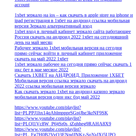
account
1xbet зеркало на ios – как скачать в apple store на iphone и
ipad регистрация в 1хбет на андроид ссылка мобильная
версия Зеркало альтернативный вход
1xbet вход в личный кабинет зеркало сайта работающее
Россия скачать на андроид 2022 1хбет на сегодняшний
день на май месяц
Рабочее зеркало 1xbet мобильная версия на сегодня
прямо сейчас войти в личный кабинет приложение
скачать на май 2022 1хбет
1xbet зеркало рабочее на сегодня прямо сейчас скачать 1
икс бет в мае месяце 2022
Скачать 1XBET на АНДРОИД. Приложение 1ХБЕТ
Мобильная версия ссылка зеркало скачать на андроид
2022 ссылка мобильная версия зеркало
Как скачать зеркало 1xbet на андроид казино зеркало
мобильная версия один икс бэд май 2022
https://www.youtube.com/playlist?
list=PLPPJ1hx14qAhlmppprSGnjJhe3krNF9SK
https://www.youtube.com/playlist?
list=PLQI1Vc8W_P6jtSr0s_tZqhheg9RAHA8X9
https://www.youtube.com/playlist?
list=PL_Fg7H0B2VyQ3ENndJNKz-SoYaJXi5UPO