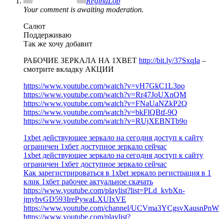
ReginaLop
Your comment is awaiting moderation.
Салют
Поддерживаю
Так же хочу добавит
РАБОЧИЕ ЗЕРКАЛА НА 1ХBET
http://bit.ly/37SxqIa
–
смотрите вкладку АКЦИИ
https://www.youtube.com/watch?v=vH7GkC1L3po
https://www.youtube.com/watch?v=Rr47JoUXnQM
https://www.youtube.com/watch?v=FNaUaNZkP2Q
https://www.youtube.com/watch?v=bkFlQBtf-9Q
https://www.youtube.com/watch?v=RUjXEBNTb9o
1xbet действующее зеркало на сегодня доступ к сайту
ограничен 1хбет доступное зеркало сейчас
1xbet действующее зеркало на сегодня доступ к сайту
ограничен 1хбет доступное зеркало сейчас
Как зарегистрироваться в 1xbet зеркало регистрация в 1
клик 1хбет рабочее актуальное скачать
https://www.youtube.com/playlist?list=PLd_kvbXn-
jmybvGD593IrePywaLXUIxVE
https://www.youtube.com/channel/UCVma3YCgsvXausnPn
https://www.youtube.com/playlist?