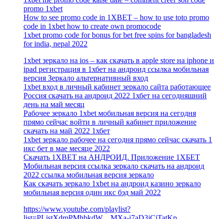
promo 1xbet
How to see promo code in 1XBET – how to use toto promo
code in 1xbet how to create own promocode
1xbet promo code for bonus for bet free spins for bangladesh
for india, nepal 2022
1xbet зеркало на ios – как скачать в apple store на iphone и
ipad регистрация в 1хбет на андроид ссылка мобильная
версия Зеркало альтернативный вход
1xbet вход в личный кабинет зеркало сайта работающее
Россия скачать на андроид 2022 1хбет на сегодняшний
день на май месяц
Рабочее зеркало 1xbet мобильная версия на сегодня
прямо сейчас войти в личный кабинет приложение
скачать на май 2022 1хбет
1xbet зеркало рабочее на сегодня прямо сейчас скачать 1
икс бет в мае месяце 2022
Скачать 1XBET на АНДРОИД. Приложение 1ХБЕТ
Мобильная версия ссылка зеркало скачать на андроид
2022 ссылка мобильная версия зеркало
Как скачать зеркало 1xbet на андроид казино зеркало
мобильная версия один икс бэд май 2022
https://www.youtube.com/playlist?
list=PListXdmPMhbkdW__MXa-i7aD3jCjTatKp