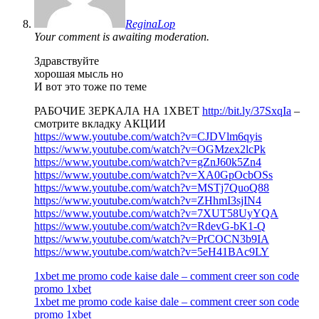
ReginaLop
Your comment is awaiting moderation.
Здравствуйте
хорошая мысль но
И вот это тоже по теме
РАБОЧИЕ ЗЕРКАЛА НА 1ХBET
http://bit.ly/37SxqIa
–
смотрите вкладку АКЦИИ
https://www.youtube.com/watch?v=CJDVlm6qyis
https://www.youtube.com/watch?v=OGMzex2lcPk
https://www.youtube.com/watch?v=gZnJ60k5Zn4
https://www.youtube.com/watch?v=XA0GpOcbOSs
https://www.youtube.com/watch?v=MSTj7QuoQ88
https://www.youtube.com/watch?v=ZHhmI3sjIN4
https://www.youtube.com/watch?v=7XUT58UyYQA
https://www.youtube.com/watch?v=RdevG-bK1-Q
https://www.youtube.com/watch?v=PrCOCN3b9IA
https://www.youtube.com/watch?v=5eH41BAc9LY
1xbet me promo code kaise dale – comment creer son code
promo 1xbet
1xbet me promo code kaise dale – comment creer son code
promo 1xbet