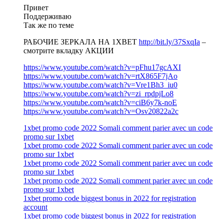
Привет
Поддерживаю
Так же по теме
РАБОЧИЕ ЗЕРКАЛА НА 1ХBET
http://bit.ly/37SxqIa
–
смотрите вкладку АКЦИИ
https://www.youtube.com/watch?v=pFhu17gcAXI
https://www.youtube.com/watch?v=rtX865F7jAo
https://www.youtube.com/watch?v=Vre1Bh3_iu0
https://www.youtube.com/watch?v=zi_rpdpjLo8
https://www.youtube.com/watch?v=ciB6y7k-noE
https://www.youtube.com/watch?v=Osv20822a2c
1xbet promo code 2022 Somali comment parier avec un code
promo sur 1xbet
1xbet promo code 2022 Somali comment parier avec un code
promo sur 1xbet
1xbet promo code 2022 Somali comment parier avec un code
promo sur 1xbet
1xbet promo code 2022 Somali comment parier avec un code
promo sur 1xbet
1xbet promo code biggest bonus in 2022 for registration
account
1xbet promo code biggest bonus in 2022 for registration