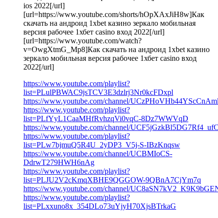
ios 2022[/url]
[url=https://www.youtube.com/shorts/hOpXAxJiH8w]Как
скачать на андроид 1xbet казино зеркало мобильная
версия рабочее 1хбет casino вход 2022[/url]
[url=https://www.youtube.com/watch?
v=OwgXtmG_Mp8]Как скачать на андроид 1xbet казино
зеркало мобильная версия рабочее 1хбет casino вход
2022[/url]
https://www.youtube.com/playlist?
list=PLulPBWAC9jsTCV3E3dzlrj3Nr0kcFDxpl
https://www.youtube.com/channel/UCzPHoVHb44YScCnA
https://www.youtube.com/playlist?
list=PLfYyL1CaaMHfRvhzqVi0vqC-8Dz7WWVqD
https://www.youtube.com/channel/UCF5jGzkBl5DG7Rf4_u
https://www.youtube.com/playlist?
list=PLw7bjmuQ5R4U_2yDP3_V5j-S-IBzKnqsw
https://www.youtube.com/channel/UCBMIoCS-
DdrwT279HWH6nAg
https://www.youtube.com/playlist?
list=PLJU2V2cKmqXBHE9QGGOW-9QBnA7CjYm7q
https://www.youtube.com/channel/UC8aSN7kV2_K9K9bGE
https://www.youtube.com/playlist?
list=PLxxuno8x_354DLo73uYjyH70XjsBTrkaG