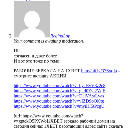
ReginaLop
Your comment is awaiting moderation.
Hi
согласен и даже более
И вот это тоже по теме
РАБОЧИЕ ЗЕРКАЛА НА 1ХBET
http://bit.ly/37SxqIa
–
смотрите вкладку АКЦИИ
https://www.youtube.com/watch?v=hy_EvV3z2e8
https://www.youtube.com/watch?v=g_d0Zyl2VqE
https://www.youtube.com/watch?v=DaiVAsrLvas
https://www.youtube.com/watch?v=vIZD9oOl0tg
https://www.youtube.com/watch?v=myiIH5tPcgU
[url=https://www.youtube.com/watch?
v=gptckO5PXWo]1XBET зеркало рабочий домен на
сегодня сейчас 1ХБЕТ работающий адрес сайта скачать