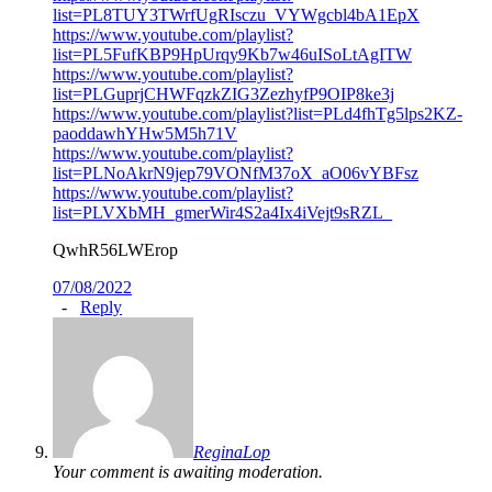
list=PL8TUY3TWrfUgRIsczu_VYWgcbl4bA1EpX
https://www.youtube.com/playlist?
list=PL5FufKBP9HpUrqy9Kb7w46uISoLtAgITW
https://www.youtube.com/playlist?
list=PLGuprjCHWFqzkZIG3ZezhyfP9OIP8ke3j
https://www.youtube.com/playlist?list=PLd4fhTg5lps2KZ-
paoddawhYHw5M5h71V
https://www.youtube.com/playlist?
list=PLNoAkrN9jep79VONfM37oX_aO06vYBFsz
https://www.youtube.com/playlist?
list=PLVXbMH_gmerWir4S2a4Ix4iVejt9sRZL_
QwhR56LWErop
07/08/2022
-
Reply
ReginaLop
Your comment is awaiting moderation.