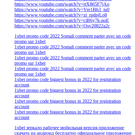
https://www.youtube.com/watch?v=rtX865F7jAo
https://www.youtube.com/watch?v=Vre1Bh3_iu0
https://www.youtube.com/watch?v=zi_rpdpjLo8
https://www.youtube.com/watch?v=ciB6y7k-noE
https://www.youtube.com/watch?v=Osv20822a2c
1xbet promo code 2022 Somali comment parier avec un code
promo sur 1xbet
1xbet promo code 2022 Somali comment parier avec un code
promo sur 1xbet
1xbet promo code 2022 Somali comment parier avec un code
promo sur 1xbet
1xbet promo code 2022 Somali comment parier avec un code
promo sur 1xbet
1xbet promo code biggest bonus in 2022 for registration
account
1xbet promo code biggest bonus in 2022 for registration
account
1xbet promo code biggest bonus in 2022 for registration
account
1xbet promo code biggest bonus in 2022 for registration
account
1xbet зеркало рабочее мобильная версия приложение
скачать на андроид бесплатно официальное приложение