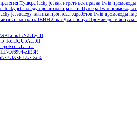
тегия Пушера lucky jet как играть вся правда 1win промокоды 
cky jet strategy прогнозы стратегия Пушера 1win промокоды на
 jet strategy тактика прогнозы заработок 1win промокоды на д
тактика выиграть 1ВИН Лаки Джет бонус Промокоды и бонусы на
IUOZ9ALoho15N27Ey8H
iulhp_KeHjQUpAaJ0H
IT5jjoRccucL1lSU
yJ2HF-Of6994-ZjR3R
ADaNsfUlXzFrLUs-Zm6