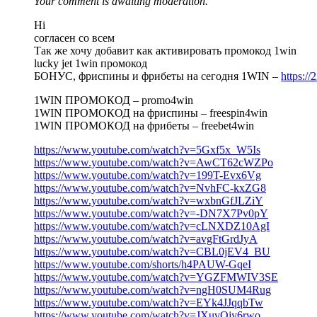
Your comment is awaiting moderation.
Hi
согласен со всем
Так же хочу добавит как активировать промокод 1win
lucky jet 1win промокод
БОНУС, фриспины и фрибеты на сегодня 1WIN –
https:/
1WIN ПРОМОКОД – promo4win
1WIN ПРОМОКОД на фриспины – freespin4win
1WIN ПРОМОКОД на фрибеты – freebet4win
https://www.youtube.com/watch?v=5Gxf5x_W5Is
https://www.youtube.com/watch?v=AwCT62cWZPo
https://www.youtube.com/watch?v=199T-Evx6Vg
https://www.youtube.com/watch?v=NvhFC-kxZG8
https://www.youtube.com/watch?v=wxbnGfJLZiY
https://www.youtube.com/watch?v=-DN7X7Pv0pY
https://www.youtube.com/watch?v=cLNXDZ10AgI
https://www.youtube.com/watch?v=avgFtGrdJyA
https://www.youtube.com/watch?v=CBL0jEV4_BU
https://www.youtube.com/shorts/h4PAUW-GqeI
https://www.youtube.com/watch?v=YGZFMWIV3SE
https://www.youtube.com/watch?v=ngH0SUM4Rug
https://www.youtube.com/watch?v=EYk4JJqqbTw
https://www.youtube.com/watch?v=JXuvQjy6rwo