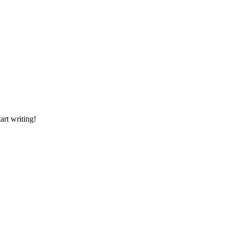
art writing!