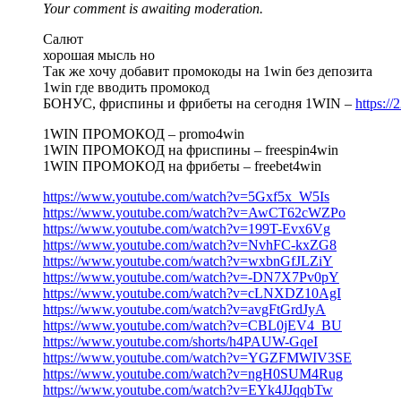
Your comment is awaiting moderation.
Салют
хорошая мысль но
Так же хочу добавит промокоды на 1win без депозита
1win где вводить промокод
БОНУС, фриспины и фрибеты на сегодня 1WIN –
https:/
1WIN ПРОМОКОД – promo4win
1WIN ПРОМОКОД на фриспины – freespin4win
1WIN ПРОМОКОД на фрибеты – freebet4win
https://www.youtube.com/watch?v=5Gxf5x_W5Is
https://www.youtube.com/watch?v=AwCT62cWZPo
https://www.youtube.com/watch?v=199T-Evx6Vg
https://www.youtube.com/watch?v=NvhFC-kxZG8
https://www.youtube.com/watch?v=wxbnGfJLZiY
https://www.youtube.com/watch?v=-DN7X7Pv0pY
https://www.youtube.com/watch?v=cLNXDZ10AgI
https://www.youtube.com/watch?v=avgFtGrdJyA
https://www.youtube.com/watch?v=CBL0jEV4_BU
https://www.youtube.com/shorts/h4PAUW-GqeI
https://www.youtube.com/watch?v=YGZFMWIV3SE
https://www.youtube.com/watch?v=ngH0SUM4Rug
https://www.youtube.com/watch?v=EYk4JJqqbTw