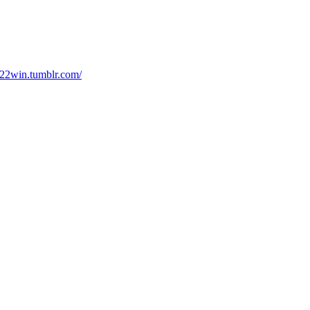
/222win.tumblr.com/