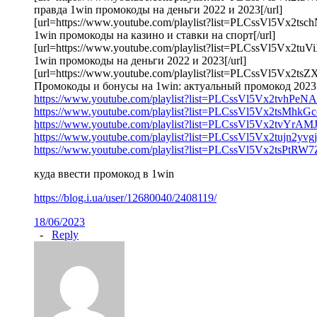
правда 1win промокоды на деньги 2022 и 2023[/url]
[url=https://www.youtube.com/playlist?list=PLCssVl5Vx2
1win промокоды на казино и ставки на спорт[/url]
[url=https://www.youtube.com/playlist?list=PLCssVl5Vx2
1win промокоды на деньги 2022 и 2023[/url]
[url=https://www.youtube.com/playlist?list=PLCssVl5V
Промокоды и бонусы на 1win: актуальный промокод 2023 
https://www.youtube.com/playlist?list=PLCssVl5Vx2tvh
https://www.youtube.com/playlist?list=PLCssVl5Vx2tsMh
https://www.youtube.com/playlist?list=PLCssVl5Vx2tvYrA
https://www.youtube.com/playlist?list=PLCssVl5Vx2tujn2yvg
https://www.youtube.com/playlist?list=PLCssVl5Vx2tsPt
куда ввести промокод в 1win
https://blog.i.ua/user/12680040/2408119/
18/06/2023
-
Reply